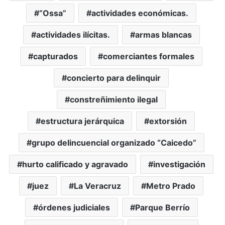
“Ossa”
actividades económicas.
actividades ilícitas.
armas blancas
capturados
comerciantes formales
concierto para delinquir
constreñimiento ilegal
estructura jerárquica
extorsión
grupo delincuencial organizado “Caicedo”
hurto calificado y agravado
investigación
juez
La Veracruz
Metro Prado
órdenes judiciales
Parque Berrío