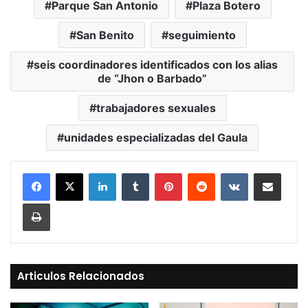
Parque San Antonio
Plaza Botero
San Benito
seguimiento
seis coordinadores identificados con los alias
de “Jhon o Barbado”
trabajadores sexuales
unidades especializadas del Gaula
LinkedIn
Tumblr
Pinterest
Reddit
VKontakte
Compartir vía Mail
Print
Articulos Relacionados