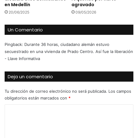
en Medellín
agravado
20/06/2025
09/05/2026
Un Comentario
Pingback:
Durante 36 horas, ciudadano alemán estuvo
secuestrado en una vivienda de Prado Centro. Así fue la liberación
- Llave Informativa
Deja un comentario
Tu dirección de correo electrónico no será publicada.
Los campos
obligatorios están marcados con
*
C
o
m
e