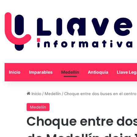
Inicio
Imparables
Medellín
Antioquia
Llave Leg
Inicio
/
Medellín
/
Choque entre dos buses en el centro 
Medellín
Choque entre dos