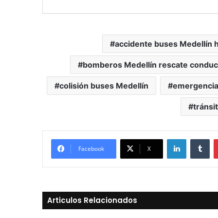
accidente buses Medellín 
bomberos Medellín rescate conduc
colisión buses Medellín
emergencia 
tránsi
LinkedIn
Tu
Facebook
X
Articulos Relacionados