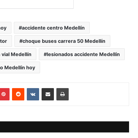
hoy
accidente centro Medellín
tor
choque buses carrera 50 Medellín
vial Medellín
lesionados accidente Medellín
to Medellín hoy
mblr
Pinterest
Reddit
VKontakte
Compartir vía Mail
Print