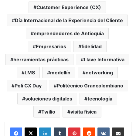
Customer Experience (CX)
Día Internacional de la Experiencia del Cliente
emprendedores de Antioquia
Empresarios
fidelidad
herramientas prácticas
Llave Informativa
LMS
medellín
networking
Poli CX Day
Politécnico Grancolombiano
soluciones digitales
tecnología
Twilio
visita física
LinkedIn
Tumblr
Pinterest
Reddit
VKontakte
Compartir vía Mail