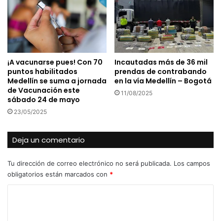
¡A vacunarse pues! Con 70
Incautadas más de 36 mil
puntos habilitados
prendas de contrabando
Medellín se suma a jornada
en la vía Medellín – Bogotá
de Vacunación este
11/08/2025
sábado 24 de mayo
23/05/2025
Deja un comentario
Tu dirección de correo electrónico no será publicada.
Los campos
obligatorios están marcados con
*
C
o