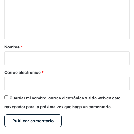
m
e
n
t
a
r
Nombre
*
i
o
*
Correo electrónico
*
Guardar mi nombre, correo electrónico y sitio web en este
navegador para la próxima vez que haga un comentario.