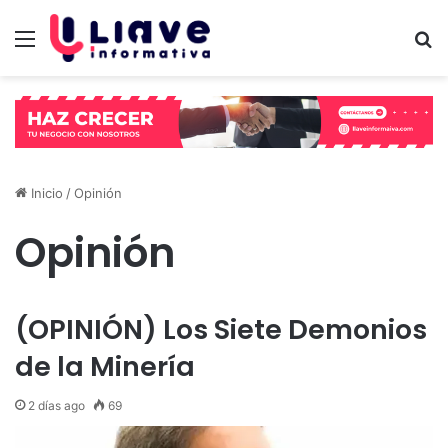
Menú
B
Inicio
/
Opinión
Opinión
(OPINIÓN) Los Siete Demonios
de la Minería
2 días ago
69