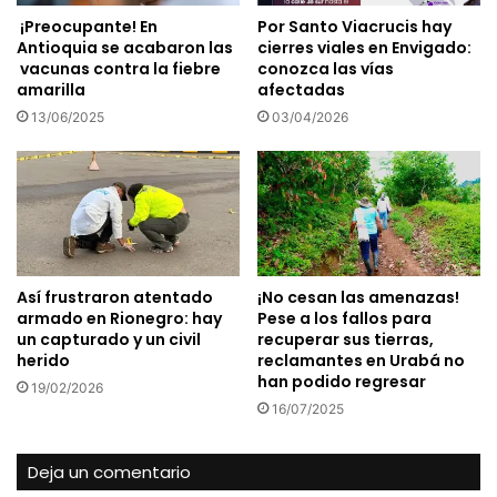
¡Preocupante! En
Por Santo Viacrucis hay
Antioquia se acabaron las
cierres viales en Envigado:
vacunas contra la fiebre
conozca las vías
amarilla
afectadas
13/06/2025
03/04/2026
Así frustraron atentado
¡No cesan las amenazas!
armado en Rionegro: hay
Pese a los fallos para
un capturado y un civil
recuperar sus tierras,
herido
reclamantes en Urabá no
han podido regresar
19/02/2026
16/07/2025
Deja un comentario