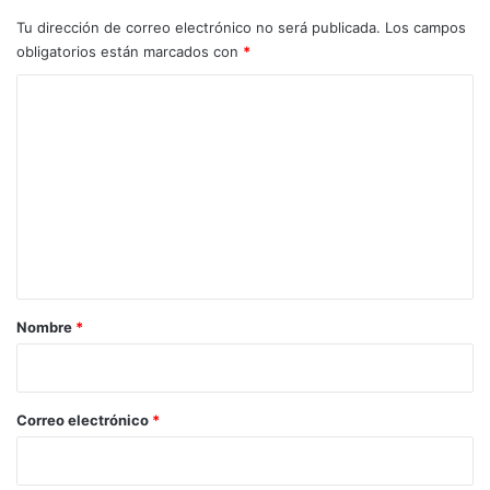
Tu dirección de correo electrónico no será publicada.
Los campos
obligatorios están marcados con
*
C
o
m
e
n
t
a
r
Nombre
*
i
o
*
Correo electrónico
*