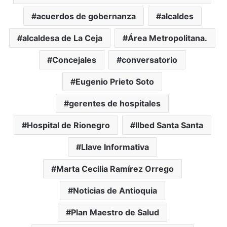
acuerdos de gobernanza
alcaldes
alcaldesa de La Ceja
Área Metropolitana.
Concejales
conversatorio
Eugenio Prieto Soto
gerentes de hospitales
Hospital de Rionegro
Ilbed Santa Santa
Llave Informativa
Marta Cecilia Ramírez Orrego
Noticias de Antioquia
Plan Maestro de Salud