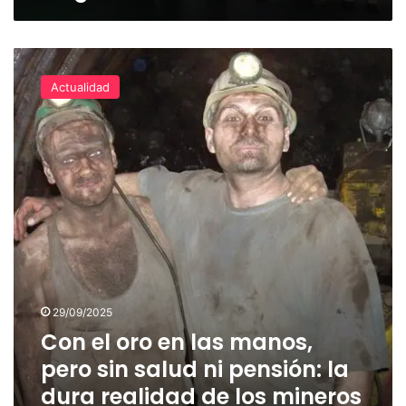
Con
el
Actualidad
oro
en
las
manos,
pero
sin
salud
ni
pensión:
la
dura
realidad
29/09/2025
de
Con el oro en las manos,
los
mineros
pero sin salud ni pensión: la
artesanales
dura realidad de los mineros
en