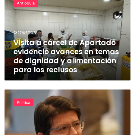
Nicolás”
Antioquia
cárcel
de
Apartadó
evidenció
avances
27/06/2025
en
Visita a cárcel de Apartadó
temas
evidenció avances en temas
de
dignidad
de dignidad y alimentación
y
para los reclusos
alimentación
para
los
reclusos
¡ÚLTIMA
HORA!
Política
Miguel
Uribe
fue
sometido
a