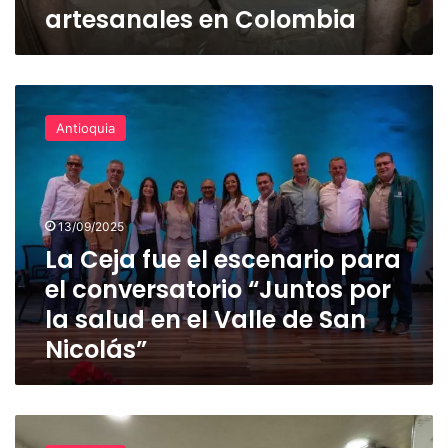
artesanales en Colombia
Colombia
La
Ceja
Antioquia
fue
el
escenario
para
el
13/09/2025
conversatorio
La Ceja fue el escenario para
“Juntos
el conversatorio “Juntos por
por
la
la salud en el Valle de San
salud
Nicolás”
en
el
Valle
de
Visita
San
a