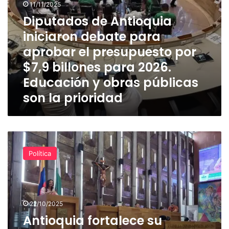
11/11/2025
billones
Diputados de Antioquia
para
2026.
iniciaron debate para
Educación
aprobar el presupuesto por
y
obras
$7,9 billones para 2026.
públicas
Educación y obras públicas
son
son la prioridad
la
prioridad
Antioquia
fortalece
Política
su
sistema
de
salud
con
22/10/2025
más
Antioquia fortalece su
de