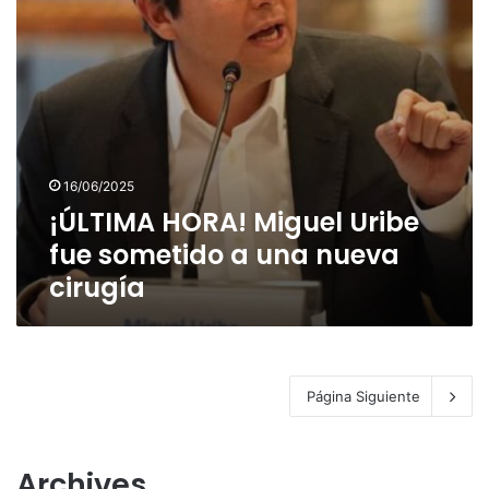
una
nueva
cirugía
16/06/2025
¡ÚLTIMA HORA! Miguel Uribe
fue sometido a una nueva
cirugía
Página Siguiente
Archives