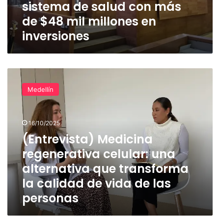
sistema de salud con más
$48
mil
de $48 mil millones en
millones
inversiones
en
inversiones
(Entrevista)
Medicina
Medellín
regenerativa
celular:
una
16/10/2025
alternativa
que
(Entrevista) Medicina
transforma
regenerativa celular: una
la
alternativa que transforma
calidad
de
la calidad de vida de las
vida
personas
de
las
personas