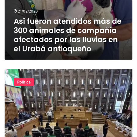
lluvias
en
21/02/2026
el
Así fueron atendidos más de
Urabá
antioqueño
300 animales de compañía
afectados por las lluvias en
el Urabá antioqueño
Diputados
de
Política
Antioquia
iniciaron
debate
para
aprobar
el
presupuesto
por
$7,9