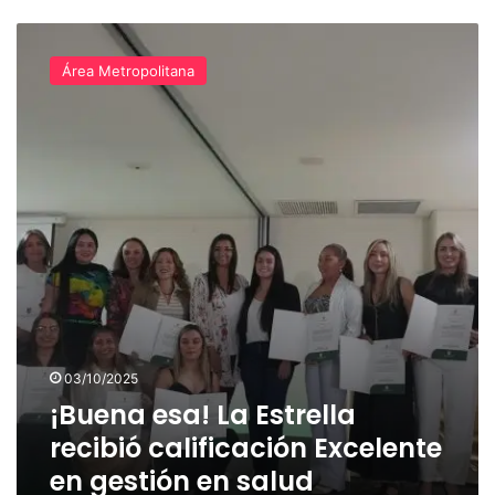
¡Buena
esa!
Área Metropolitana
La
Estrella
recibió
calificación
Excelente
en
gestión
en
salud
03/10/2025
¡Buena esa! La Estrella
recibió calificación Excelente
en gestión en salud