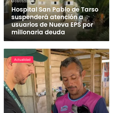
09/05/2026
a
Hospital San Pablo de Tarso
usuarios
suspenderá atención a
de
Nueva
usuarios de Nueva EPS por
EPS
millonaria deuda
por
millonaria
deuda
Así
fueron
Actualidad
atendidos
más
de
300
animales
de
compañía
afectados
por
las