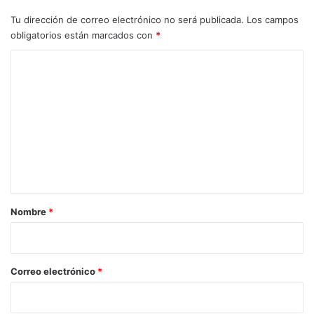
Tu dirección de correo electrónico no será publicada.
Los campos
obligatorios están marcados con
*
C
o
m
e
n
t
a
r
Nombre
*
i
o
*
Correo electrónico
*