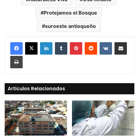
Protejamos el Bosque
suroeste antioqueño
LinkedIn
Tumblr
Pinterest
Reddit
VKontakte
Compartir vía Mail
Print
Articulos Relacionados