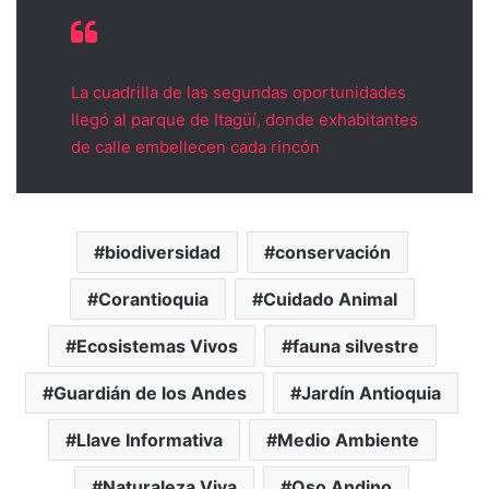
La cuadrilla de las segundas oportunidades
llegó al parque de Itagüí, donde exhabitantes
de calle embellecen cada rincón
biodiversidad
conservación
Corantioquia
Cuidado Animal
Ecosistemas Vivos
fauna silvestre
Guardián de los Andes
Jardín Antioquia
Llave Informativa
Medio Ambiente
Naturaleza Viva
Oso Andino