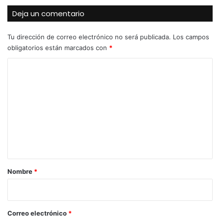
Deja un comentario
Tu dirección de correo electrónico no será publicada.
Los campos
obligatorios están marcados con
*
C
o
m
e
n
t
a
r
Nombre
*
i
o
*
Correo electrónico
*