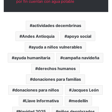
por fin cuentan con agua potable
actividades decembrinas
Andes Antioquia
apoyo social
ayuda a niños vulnerables
ayuda humanitaria
campaña navideña
derechos humanos
donaciones para familias
donaciones para niños
Jacques León
Llave Informativa
medellín
Navidad 2025
niños desplazados