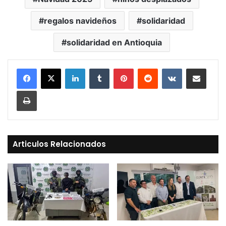
regalos navideños
solidaridad
solidaridad en Antioquia
LinkedIn
Tumblr
Pinterest
Reddit
VKontakte
Compartir vía Mail
Print
Articulos Relacionados