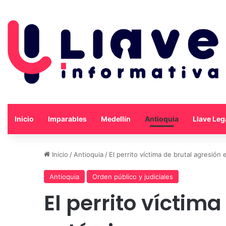
Inicio
Imparables
Medellín
Antioquia
Llave Leg
Inicio
/
Antioquia
/
El perrito víctima de brutal agresión
Antioquia
Orden público y judiciales
El perrito víctim