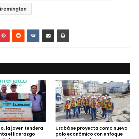
iremington
mblr
Pinterest
Reddit
VKontakte
Compartir vía Mail
Print
o, la joven tendera
Urabá se proyecta como nuevo
ta el liderazgo
polo económico con enfoque