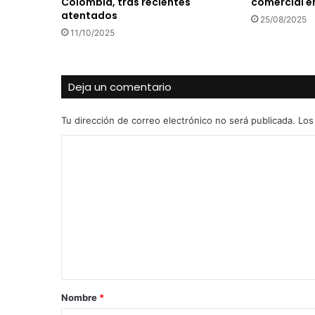
Colombia, tras recientes
comercial e
atentados
25/08/2025
11/10/2025
Deja un comentario
Tu dirección de correo electrónico no será publicada.
Los
C
o
m
e
n
t
a
r
Nombre
*
i