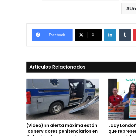
Un
LinkedIn
Tu
Facebook
X
Articulos Relacionados
(Video) En alerta máxima están
Lady Londoñ
los servidores penitenciarios en
que represen