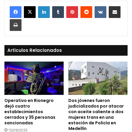
LinkedIn
Tumblr
Pinterest
Reddit
VKontakte
Compartir vía Mail
Print
Articulos Relacionados
Operativo en Rionegro
Dos jóvenes fueron
dejó cuatro
judicializados por atacar
establecimientos
con aceite caliente a dos
cerrados y 35 personas
mujeres trans en una
sancionadas
estación de Policía en
Medellín
15/09/2025