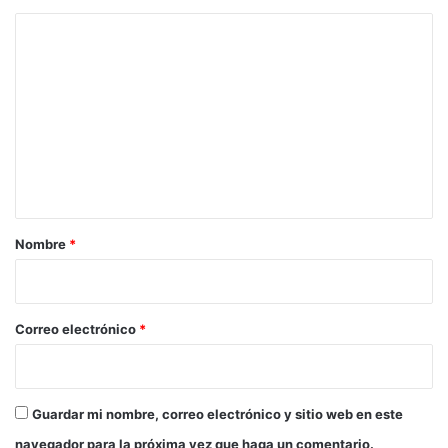
C
o
m
e
n
t
a
r
Nombre
*
i
o
*
Correo electrónico
*
Guardar mi nombre, correo electrónico y sitio web en este
navegador para la próxima vez que haga un comentario.