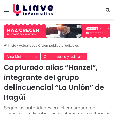
Menú
B
Inicio
/
Actualidad
/
Orden público y judiciales
Área Metropolitana
Orden público y judiciales
Capturado alias “Hanzel”,
integrante del grupo
delincuencial “La Unión” de
Itagüí
Según las autoridades era el encargado de
almacenar y distribuir estupefacientes en Itagüí y