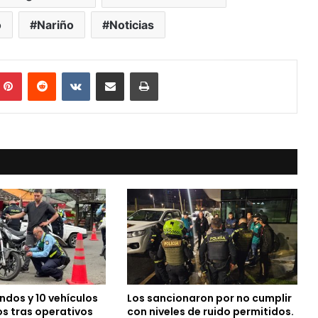
o
Nariño
Noticias
mblr
Pinterest
Reddit
VKontakte
Compartir vía Mail
Print
dos y 10 vehículos
Los sancionaron por no cumplir
os tras operativos
con niveles de ruido permitidos.