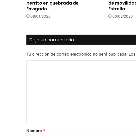
perrito en quebrada de
de movilidad
Envigado
Estrella
08/01/2026
06/02/2026
Deja un comentario
Tu dirección de correo electrónico no será publicada.
Los
C
o
m
e
n
t
a
r
Nombre
*