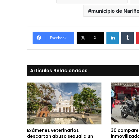
municipio de Nariñ
LinkedIn
Tu
Facebook
X
Articulos Relacionados
Exámenes veterinarios
30 comparen
descartan abuso sexual a un
inmovilizad