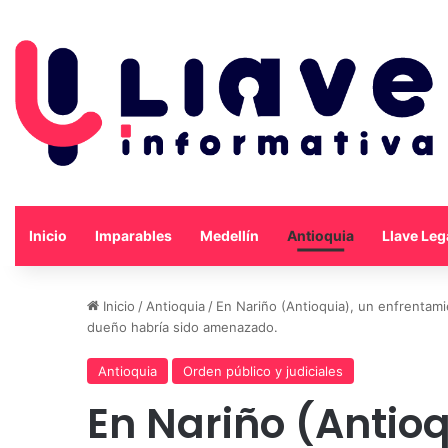
Inicio
Imparables
Medellín
Antioquia
Llave Leg
Inicio
/
Antioquia
/
En Nariño (Antioquia), un enfrentami
dueño habría sido amenazado.
Antioquia
Orden público y judiciales
En Nariño (Antioq