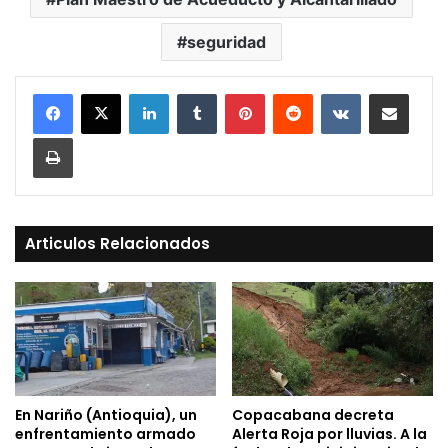
seguridad
LinkedIn
Tumblr
Pinterest
Reddit
VKontakte
Compartir vía Mail
Print
Articulos Relacionados
En Nariño (Antioquia), un
Copacabana decreta
enfrentamiento armado
Alerta Roja por lluvias. A la