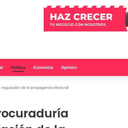
al
Política
Economía
Opinión
a regulación de la propaganda electoral
Procuraduría