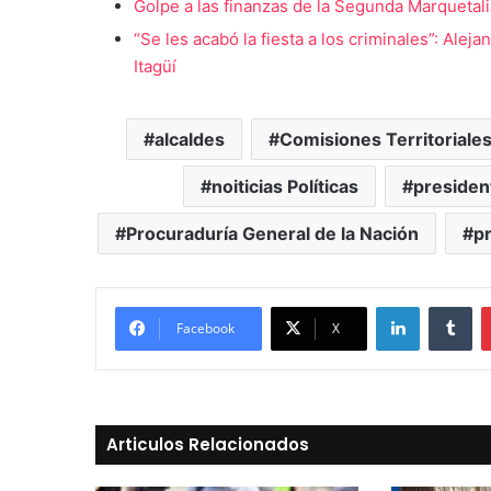
Golpe a las finanzas de la Segunda Marquetali
“Se les acabó la fiesta a los criminales”: Ale
Itagüí
alcaldes
Comisiones Territoriale
noiticias Políticas
presiden
Procuraduría General de la Nación
p
LinkedIn
Tu
Facebook
X
Articulos Relacionados