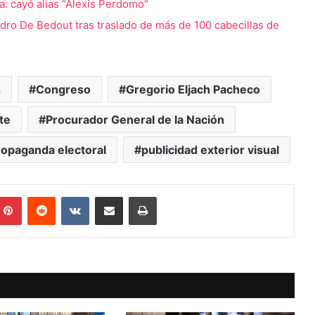
a: cayó alias “Alexis Perdomo”
jandro De Bedout tras traslado de más de 100 cabecillas de
s
Congreso
Gregorio Eljach Pacheco
te
Procurador General de la Nación
ropaganda electoral
publicidad exterior visual
mblr
Pinterest
Reddit
VKontakte
Compartir vía Mail
Print