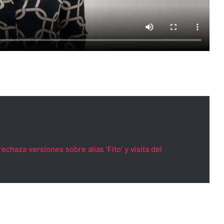
chaza versiones sobre alias ‘Fito’ y visita del