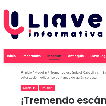
Inicio
Imparables
Medellín
Antioquia
Llave Leg
Inicio
/
Medellín
/
¡Tremendo escándalo! Cabecilla crimin
autorización judicial. Le contamos de quién se trata
Medellín
Política
¡Tremendo escán