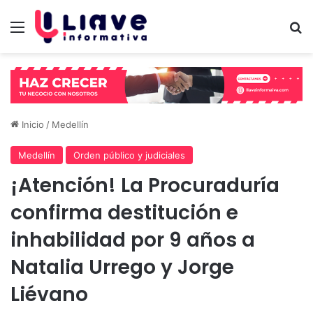
Menú
B
Inicio
/
Medellín
Medellín
Orden público y judiciales
¡Atención! La Procuraduría
confirma destitución e
inhabilidad por 9 años a
Natalia Urrego y Jorge
Liévano