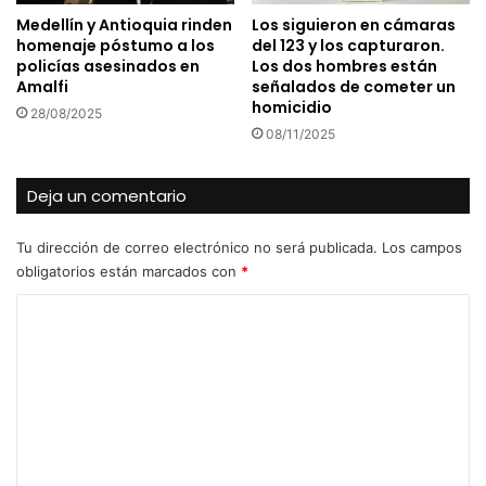
Medellín y Antioquia rinden
Los siguieron en cámaras
homenaje póstumo a los
del 123 y los capturaron.
policías asesinados en
Los dos hombres están
Amalfi
señalados de cometer un
homicidio
28/08/2025
08/11/2025
Deja un comentario
Tu dirección de correo electrónico no será publicada.
Los campos
obligatorios están marcados con
*
C
o
m
e
n
t