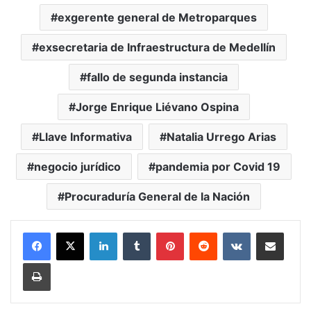
exgerente general de Metroparques
exsecretaria de Infraestructura de Medellín
fallo de segunda instancia
Jorge Enrique Liévano Ospina
Llave Informativa
Natalia Urrego Arias
negocio jurídico
pandemia por Covid 19
Procuraduría General de la Nación
LinkedIn
Tumblr
Pinterest
Reddit
VKontakte
Compartir vía Mail
Print