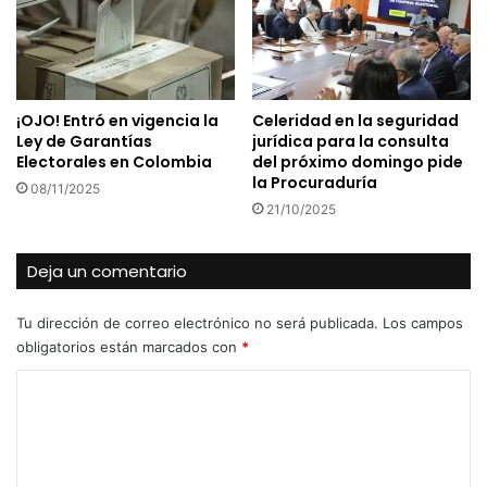
¡OJO! Entró en vigencia la
Celeridad en la seguridad
Ley de Garantías
jurídica para la consulta
Electorales en Colombia
del próximo domingo pide
la Procuraduría
08/11/2025
21/10/2025
Deja un comentario
Tu dirección de correo electrónico no será publicada.
Los campos
obligatorios están marcados con
*
C
o
m
e