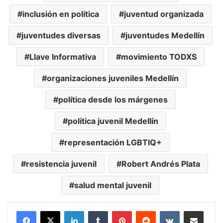
inclusión en política
juventud organizada
juventudes diversas
juventudes Medellín
Llave Informativa
movimiento TODXS
organizaciones juveniles Medellín
política desde los márgenes
política juvenil Medellín
representación LGBTIQ+
resistencia juvenil
Robert Andrés Plata
salud mental juvenil
LinkedIn
Tumblr
Pinterest
Reddit
VKontakte
Compartir vía Mail