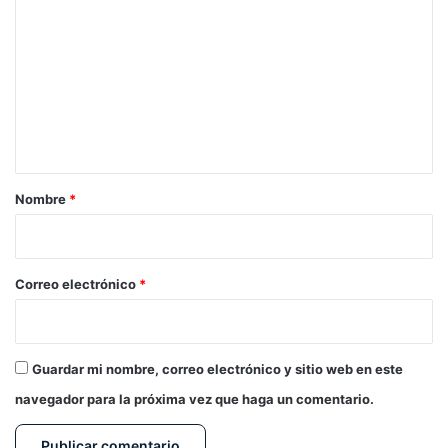
o
m
e
n
t
a
r
Nombre
*
i
o
*
Correo electrónico
*
Guardar mi nombre, correo electrónico y sitio web en este
navegador para la próxima vez que haga un comentario.