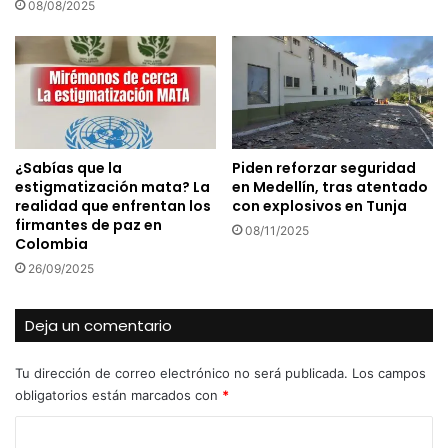
08/08/2025
¿Sabías que la
Piden reforzar seguridad
estigmatización mata? La
en Medellín, tras atentado
realidad que enfrentan los
con explosivos en Tunja
firmantes de paz en
08/11/2025
Colombia
26/09/2025
Deja un comentario
Tu dirección de correo electrónico no será publicada.
Los campos
obligatorios están marcados con
*
C