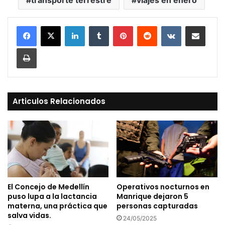
LinkedIn
Tumblr
Pinterest
Reddit
VKontakte
Compartir vía Mail
Print
Articulos Relacionados
El Concejo de Medellín
Operativos nocturnos en
puso lupa a la lactancia
Manrique dejaron 5
materna, una práctica que
personas capturadas
salva vidas.
24/05/2025