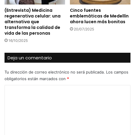
(Entrevista) Medicina
Cinco fuentes
regenerativa celular: una
emblemáticas de Medellín
alternativa que
ahora lucen más bonitas
transforma la calidad de
20/07/2025
vida de las personas
16/10/2025
Deja un comentario
Tu dirección de correo electrónico no será publicada.
Los campos
obligatorios están marcados con
*
C
o
m
e
n
t