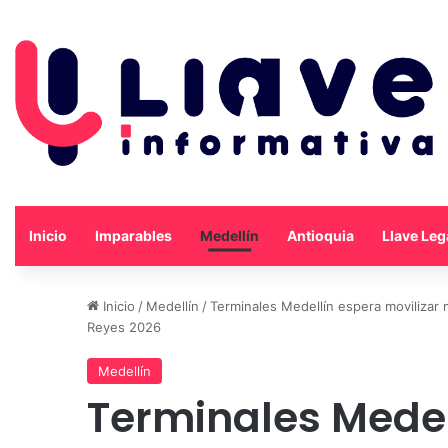
Inicio
Imparables
Medellín
Antioquia
Llave Leg
Inicio
/
Medellín
/
Terminales Medellín espera movilizar
Reyes 2026
Medellín
Terminales Medel