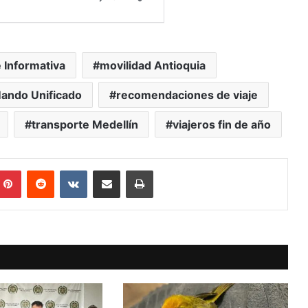
 Informativa
movilidad Antioquia
ando Unificado
recomendaciones de viaje
transporte Medellín
viajeros fin de año
mblr
Pinterest
Reddit
VKontakte
Compartir vía Mail
Print