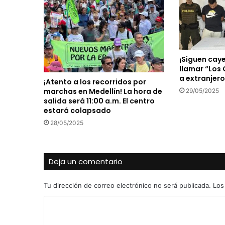
¡Siguen cay
llamar “Los
a extranjero
¡Atento a los recorridos por
marchas en Medellín! La hora de
29/05/2025
salida será 11:00 a.m. El centro
estará colapsado
28/05/2025
Deja un comentario
Tu dirección de correo electrónico no será publicada.
Los
C
o