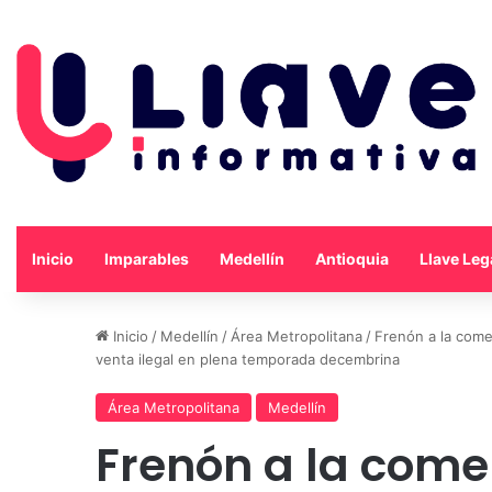
Inicio
Imparables
Medellín
Antioquia
Llave Leg
Inicio
/
Medellín
/
Área Metropolitana
/
Frenón a la comer
venta ilegal en plena temporada decembrina
Área Metropolitana
Medellín
Frenón a la come