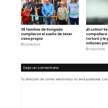
36 familias de Envigado
¡El colmo! S
cumplieron el sueño de tener
compañera s
casa propia
torturó y le 
millones par
02/08/2025
15/02/2026
Deja un comentario
Tu dirección de correo electrónico no será publicada.
Los
C
o
m