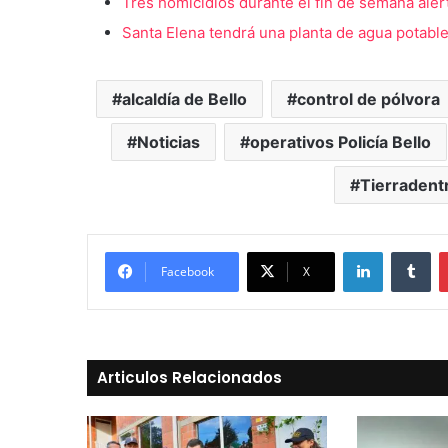
Tres homicidios durante el fin de semana aler
Santa Elena tendrá una planta de agua potable
alcaldía de Bello
control de pólvora
Noticias
operativos Policía Bello
Tierradent
LinkedIn
Tu
Facebook
X
Articulos Relacionados