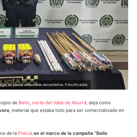
 ilegal en plena temporada decembrina. Foto/Alcaldía
icipio de
Bello
,
norte del Valle de Aburrá,
deja como
vora
, material que estaba listo para ser comercializado en
vos de la
Policía
en el marco de la campaña “Bello