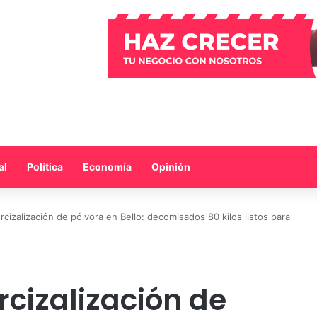
al
Política
Economía
Opinión
cizalización de pólvora en Bello: decomisados 80 kilos listos para
rcizalización de