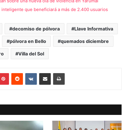
tan sobre una nueva ola de violencia en Yarumal
 inteligente que beneficiará a más de 2.400 usuarios
decomiso de pólvora
Llave Informativa
pólvora en Bello
quemados diciembre
ro
Villa del Sol
mblr
Pinterest
Reddit
VKontakte
Compartir vía Mail
Print