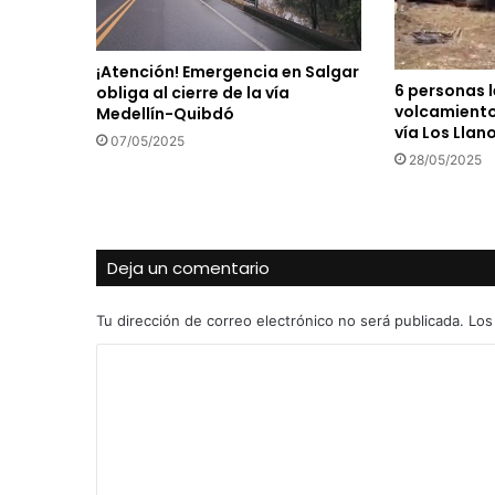
¡Atención! Emergencia en Salgar
6 personas 
obliga al cierre de la vía
volcamiento
Medellín-Quibdó
vía Los Llan
07/05/2025
28/05/2025
Deja un comentario
Tu dirección de correo electrónico no será publicada.
Los
C
o
m
e
n