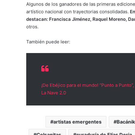
Algunos de los ganadores de las primeras edicione
artístico nacional con trayectorias consolidadas.
En
destacan: Francisca Jiménez, Raquel Moreno, Dan
otros.
También puede leer:
¡De Ebéjico para el mundo! “Punto a Punto”,
La Nave 2.0
artistas emergentes
Bacánik
Colsanitas
curaduría de Elías Doria.