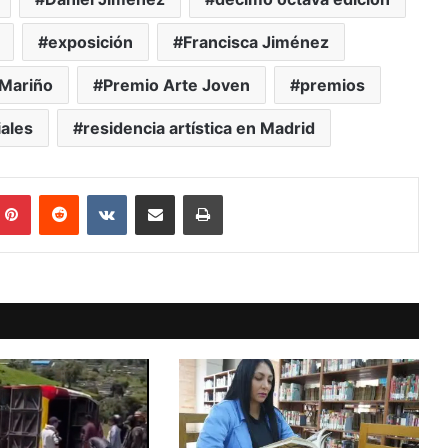
exposición
Francisca Jiménez
Mariño
Premio Arte Joven
premios
ales
residencia artística en Madrid
mblr
Pinterest
Reddit
VKontakte
Compartir vía Mail
Print