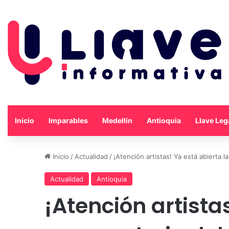
Inicio
Imparables
Medellín
Antioquia
Llave Leg
Inicio
/
Actualidad
/
¡Atención artistas! Ya está abierta 
Actualidad
Antioquia
¡Atención artista