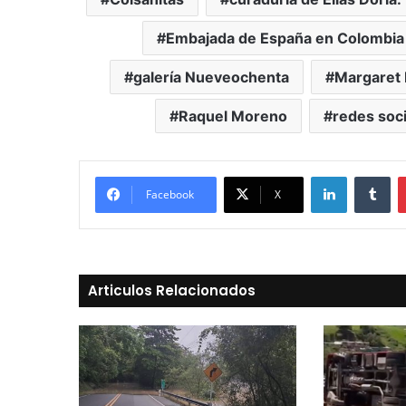
Embajada de España en Colombia
galería Nueveochenta
Margaret 
Raquel Moreno
redes soci
LinkedIn
Tu
Facebook
X
Articulos Relacionados