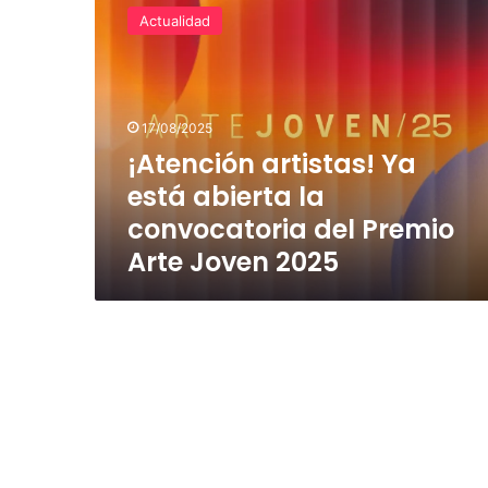
artistas!
Actualidad
Ya
está
abierta
la
convocatoria
17/08/2025
del
¡Atención artistas! Ya
Premio
está abierta la
Arte
Joven
convocatoria del Premio
2025
Arte Joven 2025