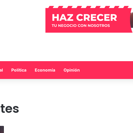
al
Política
Economía
Opinión
tes