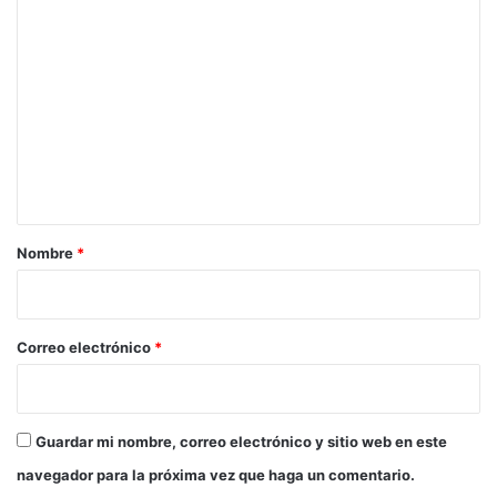
C
o
m
e
n
t
a
r
Nombre
*
i
o
*
Correo electrónico
*
Guardar mi nombre, correo electrónico y sitio web en este
navegador para la próxima vez que haga un comentario.