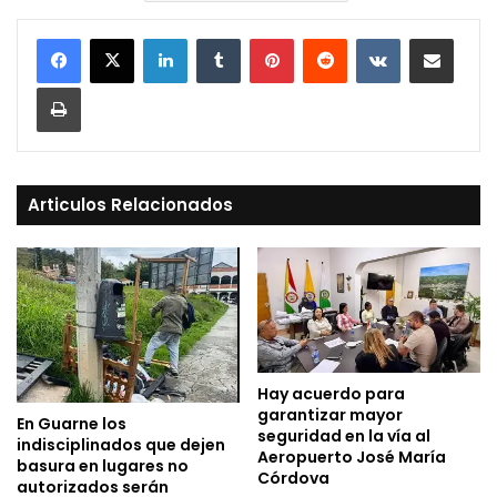
LinkedIn
Tumblr
Pinterest
Reddit
VKontakte
Compartir vía Mail
Print
Articulos Relacionados
Hay acuerdo para
garantizar mayor
En Guarne los
seguridad en la vía al
indisciplinados que dejen
Aeropuerto José María
basura en lugares no
Córdova
autorizados serán