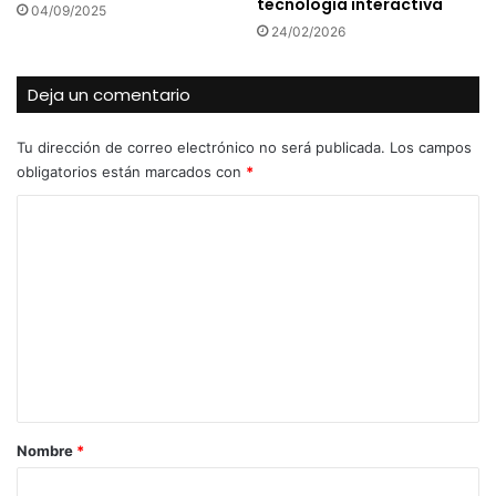
tecnología interactiva
04/09/2025
24/02/2026
Deja un comentario
Tu dirección de correo electrónico no será publicada.
Los campos
obligatorios están marcados con
*
C
o
m
e
n
t
a
r
Nombre
*
i