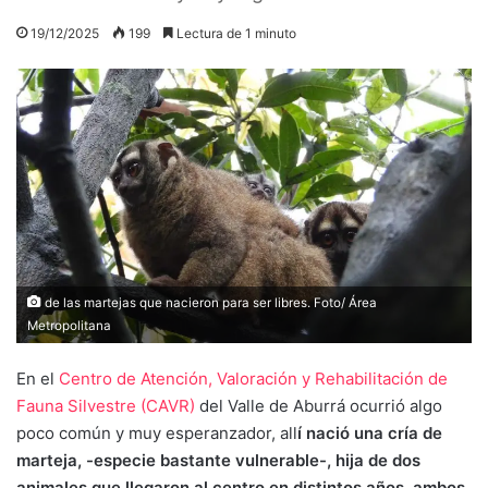
19/12/2025
199
Lectura de 1 minuto
de las martejas que nacieron para ser libres. Foto/ Área
Metropolitana
En el
Centro de Atención, Valoración y Rehabilitación de
Fauna Silvestre (CAVR)
del Valle de Aburrá ocurrió algo
poco común y muy esperanzador, all
í nació una cría de
marteja, -especie bastante vulnerable-, hija de dos
animales que llegaron al centro en distintos años, ambos