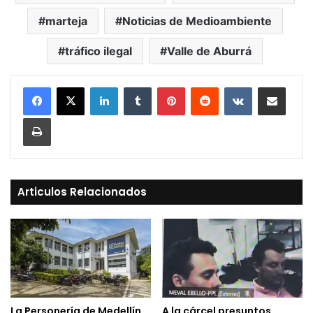
marteja
Noticias de Medioambiente
tráfico ilegal
Valle de Aburrá
LinkedIn
Tumblr
Pinterest
Reddit
VKontakte
Compartir vía Mail
Print
Articulos Relacionados
La Personería de Medellín
A la cárcel presuntos