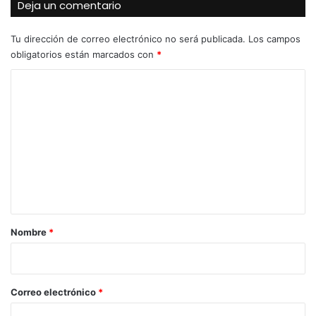
Deja un comentario
Tu dirección de correo electrónico no será publicada.
Los campos
obligatorios están marcados con
*
C
o
m
e
n
t
a
r
Nombre
*
i
o
*
Correo electrónico
*