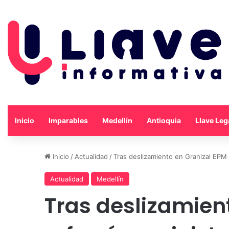
Inicio
Imparables
Medellín
Antioquia
Llave Leg
Inicio
/
Actualidad
/
Tras deslizamiento en Granizal EPM 
Actualidad
Medellín
Tras deslizamien