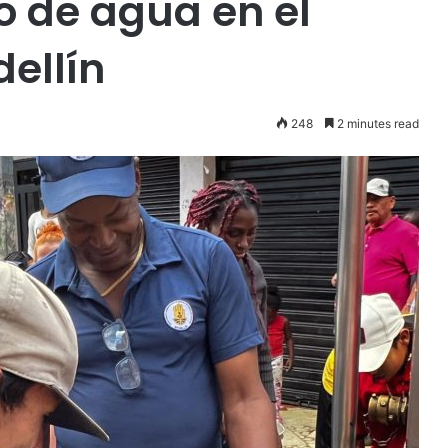
o de agua en el
ellín
248
2 minutes read