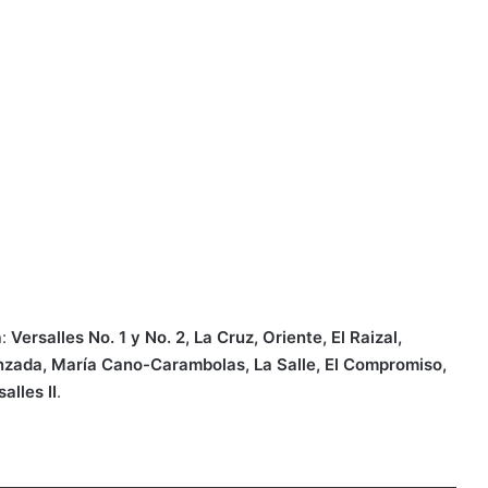
n:
Versalles No. 1 y No. 2, La Cruz, Oriente, El Raizal,
anzada, María Cano-Carambolas, La Salle, El Compromiso,
alles II
.