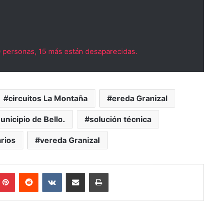
0 personas, 15 más están desaparecidas.
circuitos La Montaña
ereda Granizal
unicipio de Bello.
solución técnica
rios
vereda Granizal
mblr
Pinterest
Reddit
VKontakte
Compartir vía Mail
Print