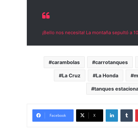
¡Bello nos necesita! La montaña sepultó a 1
carambolas
carrotanques
La Cruz
La Honda
m
tanques estaciona
LinkedIn
Tu
Facebook
X