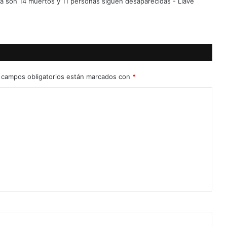
ya son 14 muertos y 11 personas siguen desaparecidas - Llave
 campos obligatorios están marcados con
*