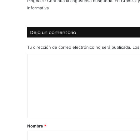
Pingback:
Continúa la angustiosa búsqueda. En Granizal 
Informativa
Deja un comentario
Tu dirección de correo electrónico no será publicada.
Los
C
o
m
e
n
t
a
r
Nombre
*
i