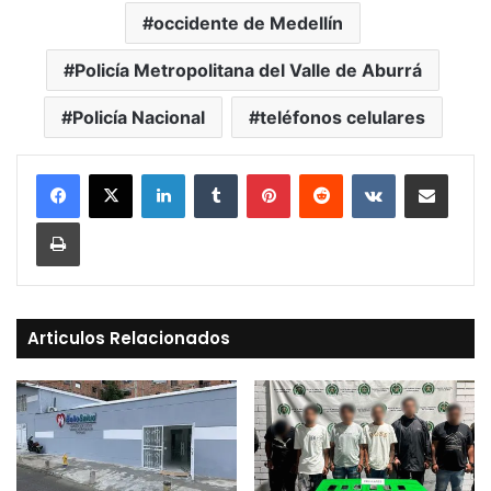
occidente de Medellín
Policía Metropolitana del Valle de Aburrá
Policía Nacional
teléfonos celulares
LinkedIn
Tumblr
Pinterest
Reddit
VKontakte
Compartir vía Mail
Print
Articulos Relacionados