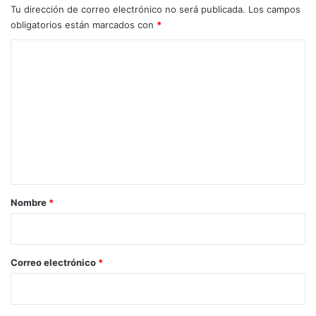
Tu dirección de correo electrónico no será publicada.
Los campos
obligatorios están marcados con
*
C
o
m
e
n
t
a
r
Nombre
*
i
o
*
Correo electrónico
*