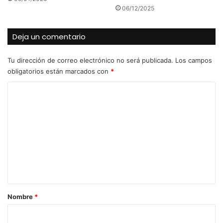
06/12/2025
Deja un comentario
Tu dirección de correo electrónico no será publicada.
Los campos
obligatorios están marcados con
*
C
o
m
e
n
t
a
r
Nombre
*
i