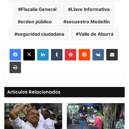
Fiscalía General
Llave Informativa
orden público
secuestro Medellín
seguridad ciudadana
Valle de Aburrá
LinkedIn
Tumblr
Pinterest
Reddit
VKontakte
Compartir vía Mail
Print
Articulos Relacionados