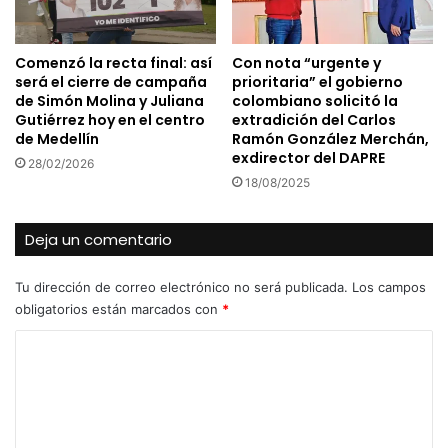
Comenzó la recta final: así
Con nota “urgente y
será el cierre de campaña
prioritaria” el gobierno
de Simón Molina y Juliana
colombiano solicitó la
Gutiérrez hoy en el centro
extradición del Carlos
de Medellín
Ramón González Merchán,
exdirector del DAPRE
28/02/2026
18/08/2025
Deja un comentario
Tu dirección de correo electrónico no será publicada.
Los campos
obligatorios están marcados con
*
C
o
m
e