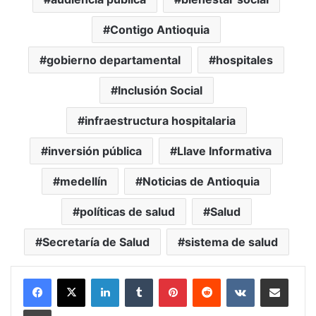
Contigo Antioquia
gobierno departamental
hospitales
Inclusión Social
infraestructura hospitalaria
inversión pública
Llave Informativa
medellín
Noticias de Antioquia
políticas de salud
Salud
Secretaría de Salud
sistema de salud
LinkedIn
Tumblr
Pinterest
Reddit
VKontakte
Compartir vía Mail
Print