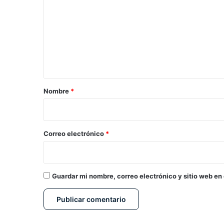
m
e
n
t
a
r
Nombre
*
i
o
*
Correo electrónico
*
Guardar mi nombre, correo electrónico y sitio web en