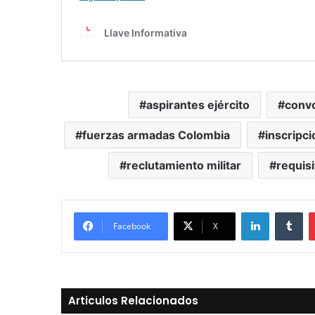
aspirantes ejército
convo
fuerzas armadas Colombia
inscripci
reclutamiento militar
requisi
LinkedIn
Tu
Facebook
X
Articulos Relacionados