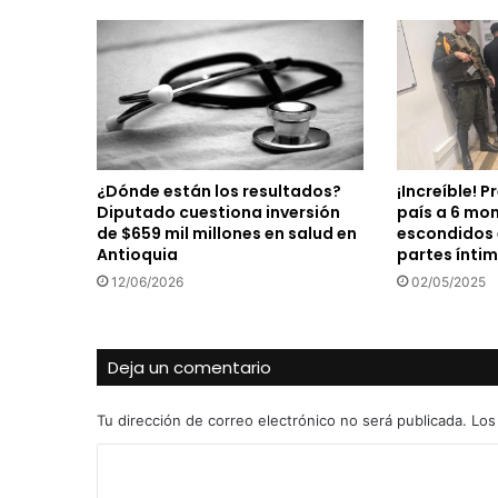
¿Dónde están los resultados?
¡Increíble! 
Diputado cuestiona inversión
país a 6 mo
de $659 mil millones en salud en
escondidos 
Antioquia
partes íntim
12/06/2026
02/05/2025
Deja un comentario
Tu dirección de correo electrónico no será publicada.
Los
C
o