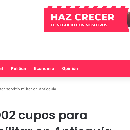
al
Política
Economía
Opinión
ar servicio militar en Antioquia
.002 cupos para