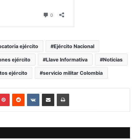
catoria ejército
Ejército Nacional
ones ejército
Llave Informativa
Noticias
tos ejército
servicio militar Colombia
mblr
Pinterest
Reddit
VKontakte
Compartir vía Mail
Print