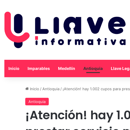
Inicio
Imparables
Medellín
Antioquia
Llave Leg
Inicio
/
Antioquia
/
¡Atención! hay 1.002 cupos para prest
Antioquia
¡Atención! hay 1