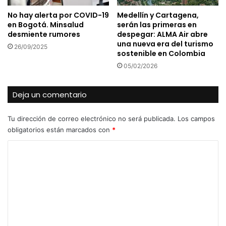
No hay alerta por COVID-19
Medellín y Cartagena,
en Bogotá. Minsalud
serán las primeras en
desmiente rumores
despegar: ALMA Air abre
una nueva era del turismo
26/09/2025
sostenible en Colombia
05/02/2026
Deja un comentario
Tu dirección de correo electrónico no será publicada.
Los campos
obligatorios están marcados con
*
C
o
m
e
n
t