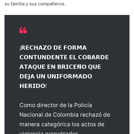
su familia y sus compañeros.
¡𝗥𝗘𝗖𝗛𝗔𝗭𝗢 𝗗𝗘 𝗙𝗢𝗥𝗠𝗔
𝗖𝗢𝗡𝗧𝗨𝗡𝗗𝗘𝗡𝗧𝗘 𝗘𝗟 𝗖𝗢𝗕𝗔𝗥𝗗𝗘
𝗔𝗧𝗔𝗤𝗨𝗘 𝗘𝗡 𝗕𝗥𝗜𝗖𝗘𝗡̃𝗢 𝗤𝗨𝗘
𝗗𝗘𝗝𝗔 𝗨𝗡 𝗨𝗡𝗜𝗙𝗢𝗥𝗠𝗔𝗗𝗢
𝗛𝗘𝗥𝗜𝗗𝗢!
Como director de la Policía
Nacional de Colombia rechazó de
manera categórica los actos de
violencia perpetrados…