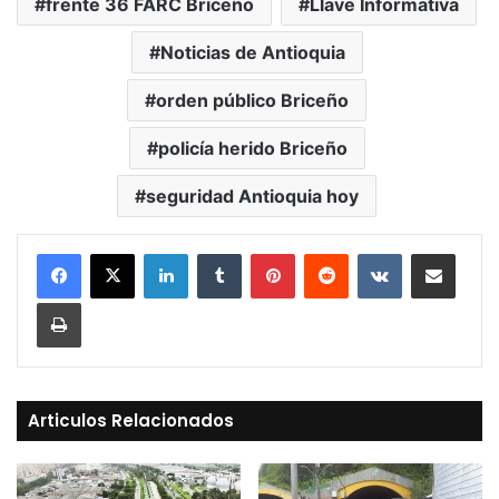
frente 36 FARC Briceño
Llave Informativa
Noticias de Antioquia
orden público Briceño
policía herido Briceño
seguridad Antioquia hoy
LinkedIn
Tumblr
Pinterest
Reddit
VKontakte
Compartir vía Mail
Print
Articulos Relacionados