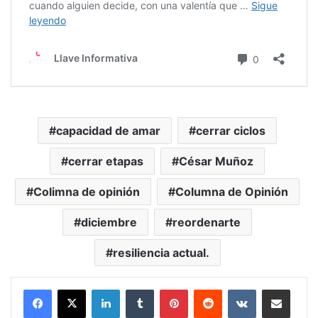
capacidad de amar
cerrar ciclos
cerrar etapas
César Muñoz
Colimna de opinión
Columna de Opinión
diciembre
reordenarte
resiliencia actual.
LinkedIn
Tumblr
Pinterest
Reddit
VKontakte
Compartir vía Mail