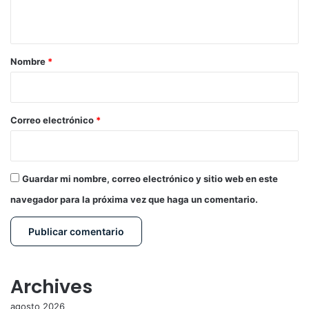
t
a
r
Nombre
*
i
o
*
Correo electrónico
*
Guardar mi nombre, correo electrónico y sitio web en este
navegador para la próxima vez que haga un comentario.
Archives
agosto 2026