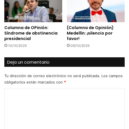
Columna de OPinión:
(Columna de Opinión)
Síndrome de abstinencia
Medellín: ¡silencio por
presidencial
favor!
10/10/2025
09/10/2025
Deja un comentario
Tu dirección de correo electrónico no será publicada.
Los campos
obligatorios están marcados con
*
C
o
m
e
n