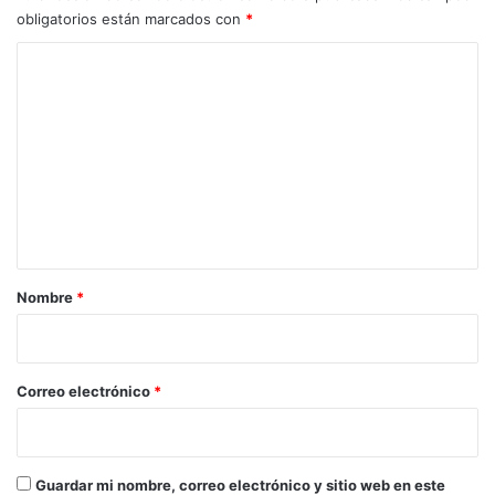
obligatorios están marcados con
*
C
o
m
e
n
t
a
r
Nombre
*
i
o
*
Correo electrónico
*
Guardar mi nombre, correo electrónico y sitio web en este