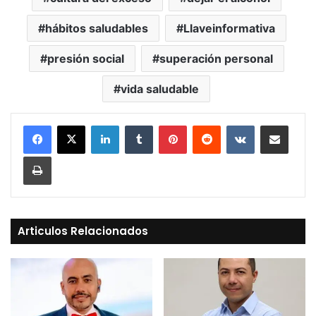
hábitos saludables
Llaveinformativa
presión social
superación personal
vida saludable
LinkedIn
Tumblr
Pinterest
Reddit
VKontakte
Compartir vía Mail
Print
Articulos Relacionados