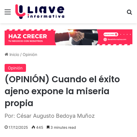
Menú
B
Inicio
/
Opinión
Opinión
(OPINIÓN) Cuando el éxito
ajeno expone la miseria
propia
Por: César Augusto Bedoya Muñoz
17/12/2025
445
3 minutes read