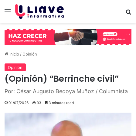
Menú
B
Inicio
/
Opinión
Opinión
(Opinión) “Berrinche civil”
Por: César Augusto Bedoya Muñoz / Columnista
01/07/2026
93
3 minutes read