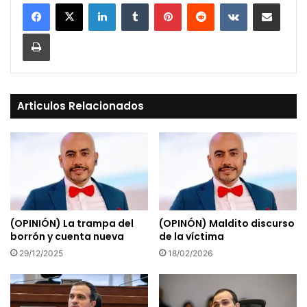
LinkedIn
Tumblr
Pinterest
Reddit
VKontakte
Compartir vía Mail
Print
Articulos Relacionados
(OPINIÓN) La trampa del
(OPINÓN) Maldito discurso
borrón y cuenta nueva
de la víctima
29/12/2025
18/02/2026