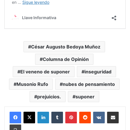
César Augusto Bedoya Muñoz
Columna de Opinión
El veneno de suponer
inseguridad
Musonio Rufo
nubes de pensamiento
prejuicios.
suponer
LinkedIn
Tumblr
Pinterest
Reddit
VKontakte
Compartir vía Mail
Print