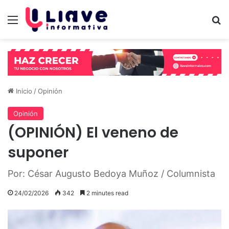
Menú
B
Inicio
/
Opinión
Opinión
(OPINIÓN) El veneno de
suponer
Por: César Augusto Bedoya Muñoz / Columnista
24/02/2026
342
2 minutes read