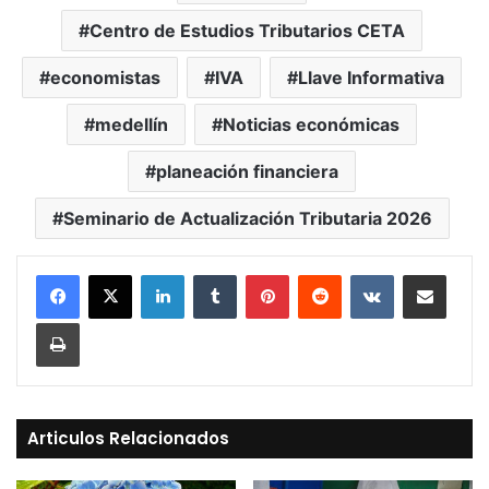
Centro de Estudios Tributarios CETA
economistas
IVA
Llave Informativa
medellín
Noticias económicas
planeación financiera
Seminario de Actualización Tributaria 2026
LinkedIn
Tumblr
Pinterest
Reddit
VKontakte
Compartir vía Mail
Print
Articulos Relacionados