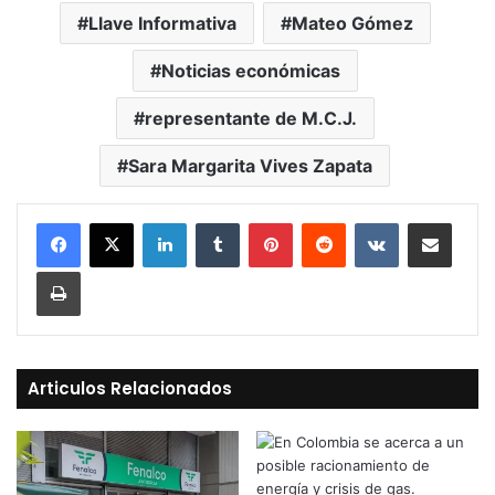
Llave Informativa
Mateo Gómez
Noticias económicas
representante de M.C.J.
Sara Margarita Vives Zapata
LinkedIn
Tumblr
Pinterest
Reddit
VKontakte
Compartir vía Mail
Print
Articulos Relacionados