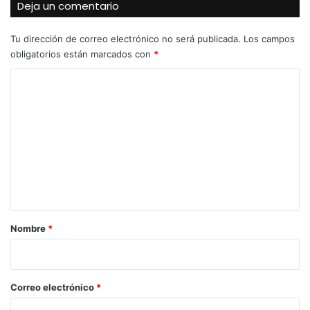
Deja un comentario
Tu dirección de correo electrónico no será publicada.
Los campos
obligatorios están marcados con
*
C
o
m
e
n
t
a
r
Nombre
*
i
o
*
Correo electrónico
*