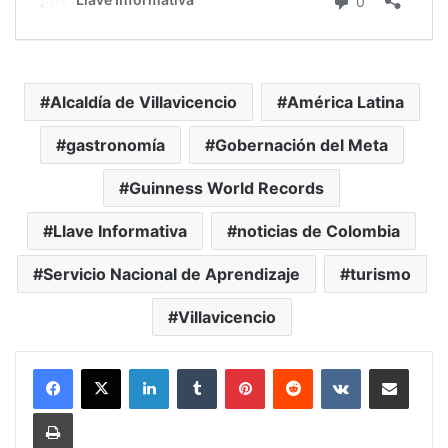
Alcaldía de Villavicencio
América Latina
gastronomía
Gobernación del Meta
Guinness World Records
Llave Informativa
noticias de Colombia
Servicio Nacional de Aprendizaje
turismo
Villavicencio
LinkedIn
Tumblr
Pinterest
Reddit
VKontakte
Compartir vía Mail
Print