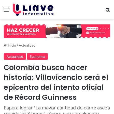
Menú
B
Inicio
/
Actualidad
Actualidad
Economía
Colombia busca hacer
historia: Villavicencio será el
epicentro del intento oficial
de Récord Guinness
Espera lograr “La mayor cantidad de carne asada
servida en 8 horas”, récord que actualmente