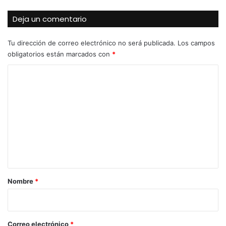
Deja un comentario
Tu dirección de correo electrónico no será publicada.
Los campos
obligatorios están marcados con
*
C
o
m
e
n
t
a
r
Nombre
*
i
o
*
Correo electrónico
*