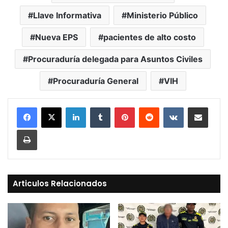
Llave Informativa
Ministerio Público
Nueva EPS
pacientes de alto costo
Procuraduría delegada para Asuntos Civiles
Procuraduría General
VIH
LinkedIn
Tumblr
Pinterest
Reddit
VKontakte
Compartir vía Mail
Print
Articulos Relacionados