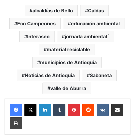
alcaldías de Bello
Caldas
Eco Campeones
educación ambiental
Interaseo
jornada ambiental´
material reciclable
municipios de Antioquia
Noticias de Antioquia
Sabaneta
valle de Aburra
LinkedIn
Tumblr
Pinterest
Reddit
VKontakte
Compartir vía Mail
Print