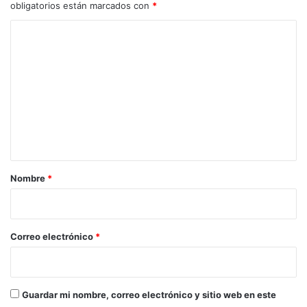
obligatorios están marcados con
*
C
o
m
e
n
t
a
r
Nombre
*
i
o
*
Correo electrónico
*
Guardar mi nombre, correo electrónico y sitio web en este