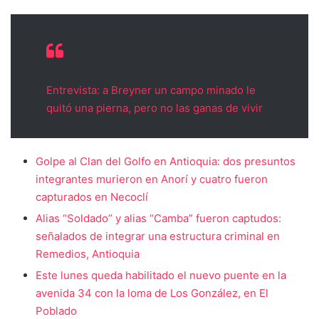
Entrevista: a Breyner un campo minado le
quitó una pierna, pero no las ganas de vivir
Golpe al Clan del Golfo en Antioquia: dos presuntos
integrantes murieron en Anorí y cuatro fueron
capturados en Necoclí
Alias “Soldado” y alias “Camba” fueron captudos:
señalados de integrar una estructura criminal en
Remedios, Antioquia
Este lunes queda habilitado el nuevo puente en la
avenida 34 con la loma de Los González, en El
Poblado