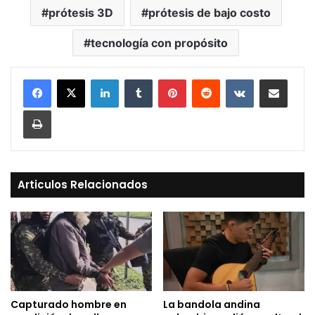
prótesis 3D
prótesis de bajo costo
tecnología con propósito
LinkedIn
Tumblr
Pinterest
Reddit
VKontakte
Compartir vía Mail
Print
Articulos Relacionados
Capturado hombre en
La bandola andina