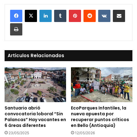
LinkedIn
Tumblr
Pinterest
Reddit
VKontakte
Compartir vía Mail
Print
Articulos Relacionados
Santuario abrió
EcoParques Infantiles, la
convocatoria loboral “Sin
nueva apuesta por
Palancas” Hay vacantes en
recuperar puntos críticos
6 áreas diferentes
en Bello (Antioquia)
23/05/2025
12/05/2026