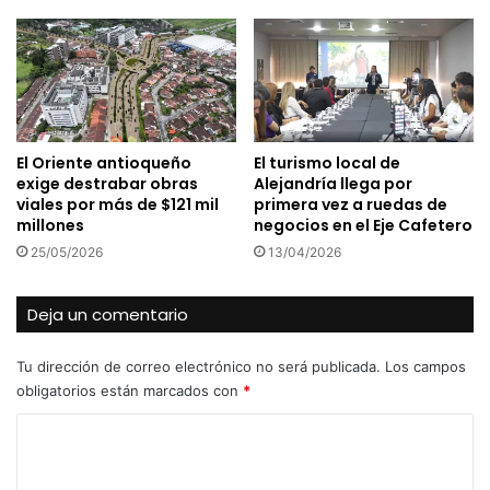
El Oriente antioqueño
El turismo local de
exige destrabar obras
Alejandría llega por
viales por más de $121 mil
primera vez a ruedas de
millones
negocios en el Eje Cafetero
25/05/2026
13/04/2026
Deja un comentario
Tu dirección de correo electrónico no será publicada.
Los campos
obligatorios están marcados con
*
C
o