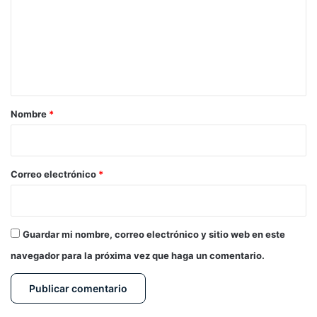
m
e
n
t
a
r
Nombre
*
i
o
*
Correo electrónico
*
Guardar mi nombre, correo electrónico y sitio web en este
navegador para la próxima vez que haga un comentario.