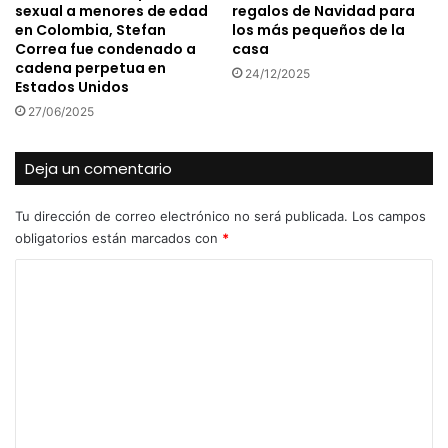
sexual a menores de edad
regalos de Navidad para
en Colombia, Stefan
los más pequeños de la
Correa fue condenado a
casa
cadena perpetua en
24/12/2025
Estados Unidos
27/06/2025
Deja un comentario
Tu dirección de correo electrónico no será publicada.
Los campos
obligatorios están marcados con
*
C
o
m
e
n
t