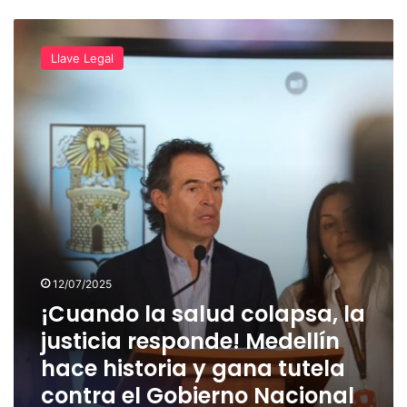
¡Cuando
la
Llave Legal
salud
colapsa,
la
justicia
responde!
Medellín
hace
historia
y
gana
tutela
contra
12/07/2025
el
¡Cuando la salud colapsa, la
Gobierno
Nacional
justicia responde! Medellín
hace historia y gana tutela
contra el Gobierno Nacional