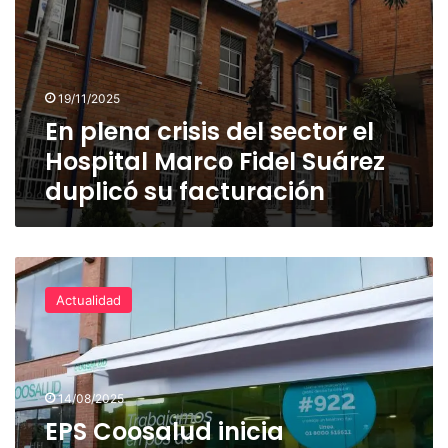
su
facturación
19/11/2025
En plena crisis del sector el
Hospital Marco Fidel Suárez
duplicó su facturación
EPS
Coosalud
Actualidad
inicia
auditoría
forense
con
firma
14/08/2025
internacional,
EPS Coosalud inicia
así