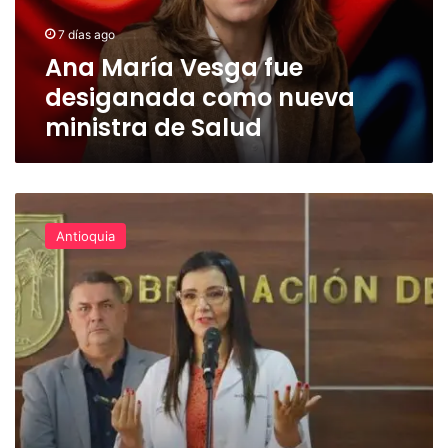
ministra
7 días ago
de
Ana María Vesga fue
Salud
desiganada como nueva
ministra de Salud
¡Preocupante!
Las
Antioquia
EPS
adeudan
8
billones
de
pesos
a
la
red
de