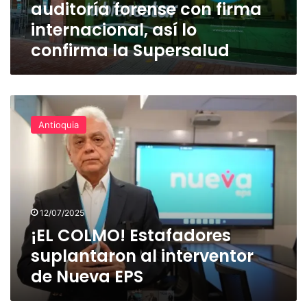
auditoría forense con firma
lo
confirma
internacional, así lo
la
confirma la Supersalud
Supersalud
¡EL
COLMO!
Antioquia
Estafadores
suplantaron
al
interventor
de
Nueva
12/07/2025
EPS
¡EL COLMO! Estafadores
suplantaron al interventor
de Nueva EPS