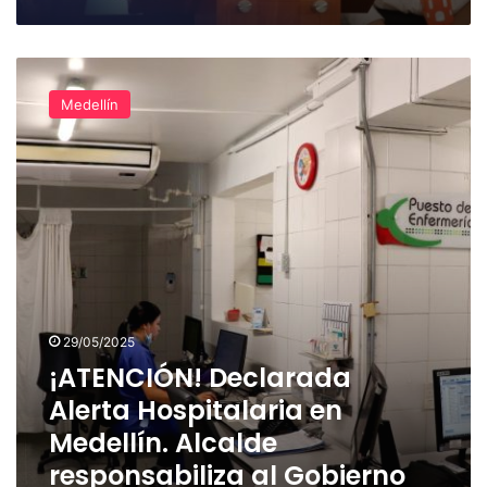
¡ATENCIÓN!
Declarada
Medellín
Alerta
Hospitalaria
en
Medellín.
Alcalde
responsabiliza
al
Gobierno
Nacional
29/05/2025
¡ATENCIÓN! Declarada
Alerta Hospitalaria en
Medellín. Alcalde
responsabiliza al Gobierno