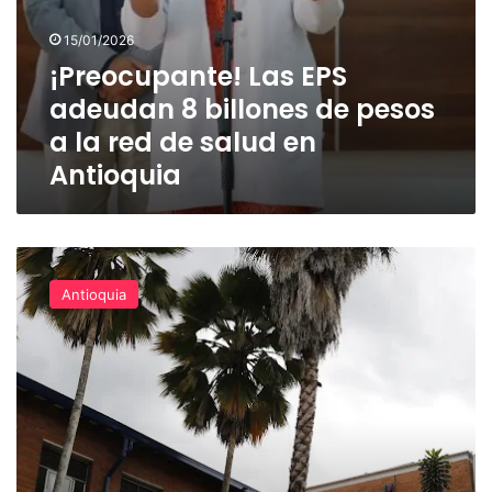
salud
en
15/01/2026
Antioquia
¡Preocupante! Las EPS
adeudan 8 billones de pesos
a la red de salud en
Antioquia
En
plena
Antioquia
crisis
del
sector
el
Hospital
Marco
Fidel
Suárez
duplicó