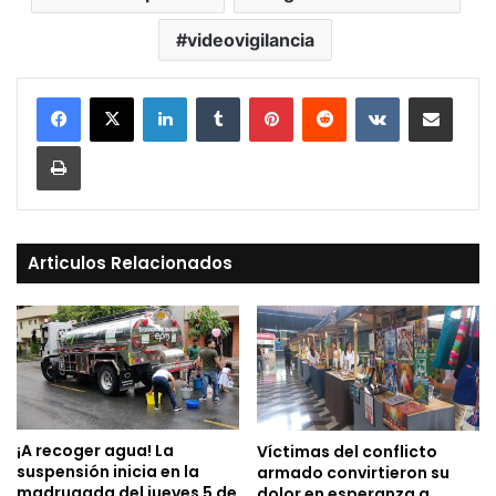
videovigilancia
LinkedIn
Tumblr
Pinterest
Reddit
VKontakte
Compartir vía Mail
Print
Articulos Relacionados
¡A recoger agua! La
Víctimas del conflicto
suspensión inicia en la
armado convirtieron su
madrugada del jueves 5 de
dolor en esperanza a