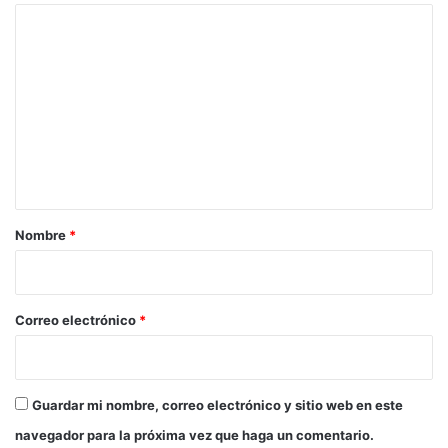
C
o
m
e
n
t
a
r
Nombre
*
i
o
*
Correo electrónico
*
Guardar mi nombre, correo electrónico y sitio web en este
navegador para la próxima vez que haga un comentario.