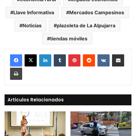
Llave Informativa
Mercados Campesinos
Noticias
plazoleta de La Alpujarra
tiendas móviles
LinkedIn
Tumblr
Pinterest
Reddit
VKontakte
Compartir vía Mail
Print
Articulos Relacionados