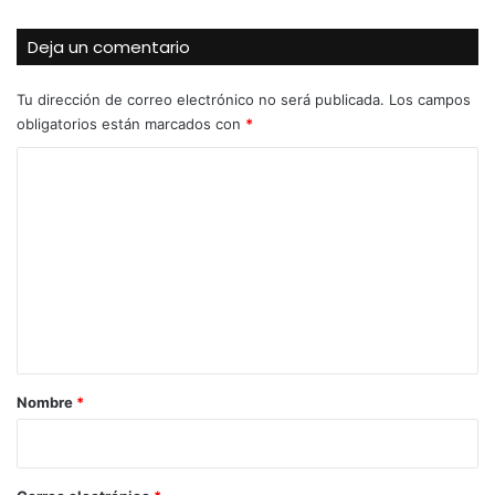
Deja un comentario
Tu dirección de correo electrónico no será publicada.
Los campos
obligatorios están marcados con
*
C
o
m
e
n
t
a
r
Nombre
*
i
o