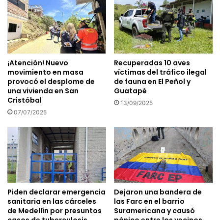
¡Atención! Nuevo
Recuperadas 10 aves
movimiento en masa
víctimas del tráfico ilegal
provocó el desplome de
de fauna en El Peñol y
una vivienda en San
Guatapé
Cristóbal
13/09/2025
07/07/2025
Piden declarar emergencia
Dejaron una bandera de
sanitaria en las cárceles
las Farc en el barrio
de Medellín por presuntos
Suramericana y causó