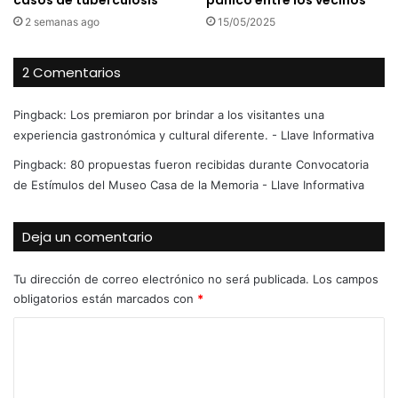
casos de tuberculosis
pánico entre los vecinos
2 semanas ago
15/05/2025
2 Comentarios
Pingback:
Los premiaron por brindar a los visitantes una
experiencia gastronómica y cultural diferente. - Llave Informativa
Pingback:
80 propuestas fueron recibidas durante Convocatoria
de Estímulos del Museo Casa de la Memoria - Llave Informativa
Deja un comentario
Tu dirección de correo electrónico no será publicada.
Los campos
obligatorios están marcados con
*
C
o
m