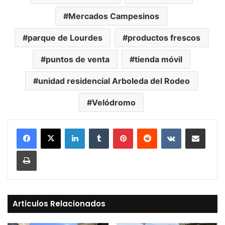
Mercados Campesinos
parque de Lourdes
productos frescos
puntos de venta
tienda móvil
unidad residencial Arboleda del Rodeo
Velódromo
LinkedIn
Tumblr
Pinterest
Reddit
VKontakte
Compartir vía Mail
Print
Articulos Relacionados