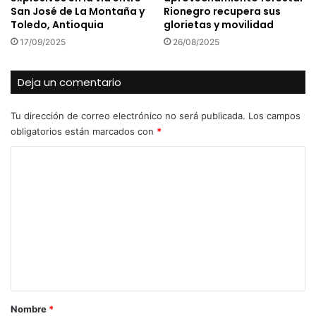
San José de La Montaña y
Rionegro recupera sus
Toledo, Antioquia
glorietas y movilidad
17/09/2025
26/08/2025
Deja un comentario
Tu dirección de correo electrónico no será publicada.
Los campos
obligatorios están marcados con
*
C
o
m
e
n
t
a
r
Nombre
*