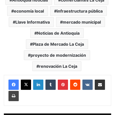
economía local
infraestructura pública
Llave Informativa
mercado municipal
Noticias de Antioquia
Plaza de Mercado La Ceja
proyecto de modernización
renovación La Ceja
LinkedIn
Tumblr
Pinterest
Reddit
VKontakte
Compartir vía Mail
Print