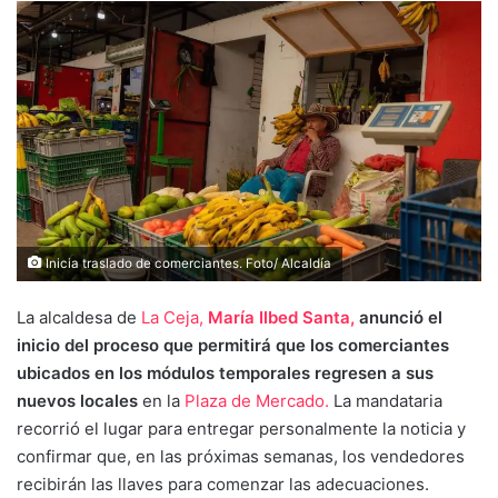
Inicia traslado de comerciantes. Foto/ Alcaldía
La alcaldesa de
La Ceja,
María Ilbed Santa,
anunció el
inicio del proceso que permitirá que los comerciantes
ubicados en los módulos temporales regresen a sus
nuevos locales
en la
Plaza de Mercado.
La mandataria
recorrió el lugar para entregar personalmente la noticia y
confirmar que, en las próximas semanas, los vendedores
recibirán las llaves para comenzar las adecuaciones.