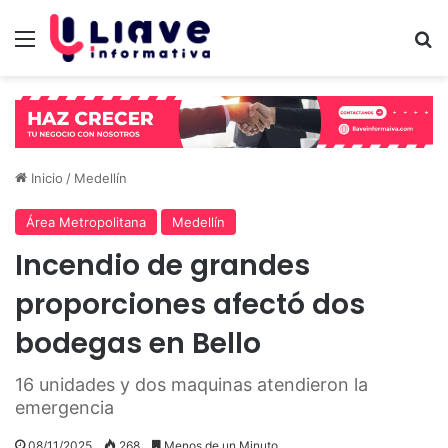
Menú
B
Inicio
/
Medellín
Área Metropolitana
Medellín
Incendio de grandes
proporciones afectó dos
bodegas en Bello
16 unidades y dos maquinas atendieron la
emergencia
08/11/2025
268
Menos de un Minuto