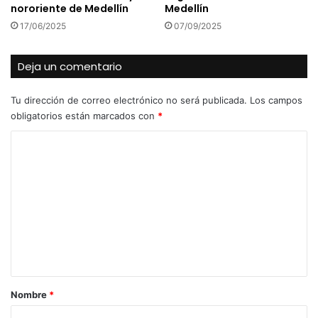
nororiente de Medellín
Medellín
17/06/2025
07/09/2025
Deja un comentario
Tu dirección de correo electrónico no será publicada.
Los campos
obligatorios están marcados con
*
C
o
m
e
n
t
a
r
Nombre
*
i