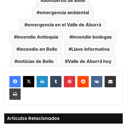
bomberos de Bello
emergencia ambiental
emergencia en el Valle de Aburrá
incendio Antioquia
incendio bodegas
incendio en Bello
Llave Informativa
noticias de Bello
Valle de Aburrá hoy
LinkedIn
Tumblr
Pinterest
Reddit
VKontakte
Compartir vía Mail
Print
Articulos Relacionados